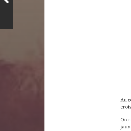
Au c
croi
On r
jaun