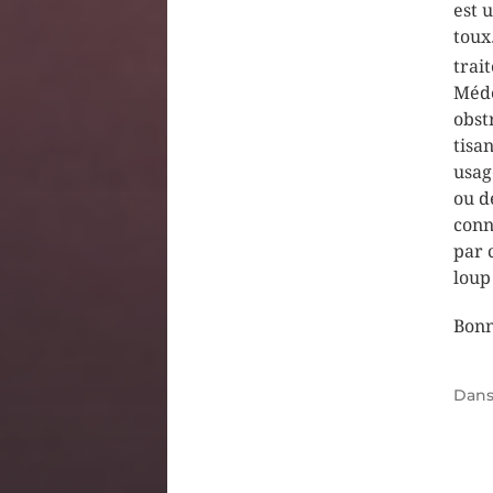
est 
toux
trai
Méde
obst
tisa
usag
ou d
conn
par 
loup
Bonn
Dan