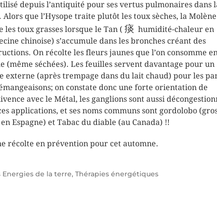
utilisé depuis l’antiquité pour ses vertus pulmonaires dans l
. Alors que l’Hysope traite plutôt les toux sèches, la Molène
痰
te les toux grasses lorsque le Tan (
humidité-chaleur en
cine chinoise) s’accumule dans les bronches créant des
ructions. On récolte les fleurs jaunes que l’on consomme e
ne (même séchées). Les feuilles servent davantage pour un
e externe (après trempage dans du lait chaud) pour les pa
émangeaisons; on constate donc une forte orientation de
ivence avec le Métal, les ganglions sont aussi décongestion
ces applications, et ses noms communs sont gordolobo (gro
 en Espagne) et Tabac du diable (au Canada) !!
e récolte en prévention pour cet automne.
s
Energies de la terre
,
Thérapies énergétiques