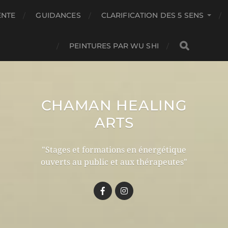
ENTE
GUIDANCES
CLARIFICATION DES 5 SENS
PEINTURES PAR WU SHI
CHAMAN HEALING
ARTS
"Stages et formations en énergétique
ouverts au public et aux thérapeutes"