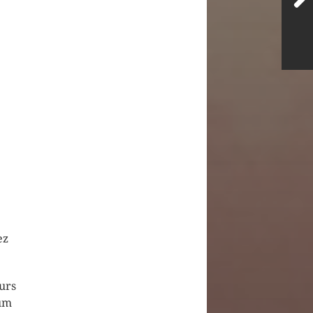
ez
urs
cum