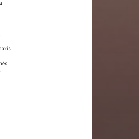
a
n
naris
nés
s