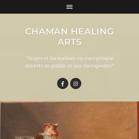
CHAMAN HEALING
ARTS
"Stages et formations en énergétique
ouverts au public et aux thérapeutes"