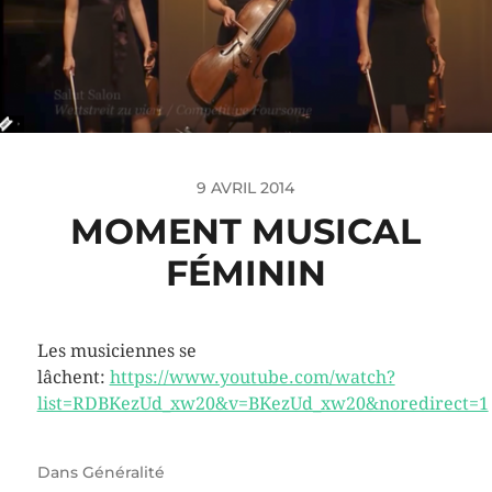
9 AVRIL 2014
MOMENT MUSICAL
FÉMININ
Les musiciennes se
lâchent:
https://www.youtube.com/watch?
list=RDBKezUd_xw20&v=BKezUd_xw20&noredirect=1
Dans
Généralité