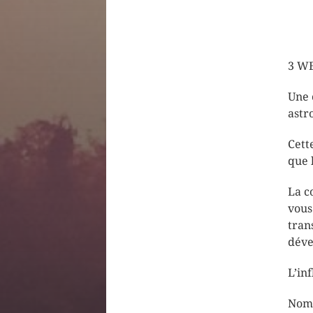
3 W
Une 
astr
Cett
que 
La c
vous
tran
déve
L’in
Nomb