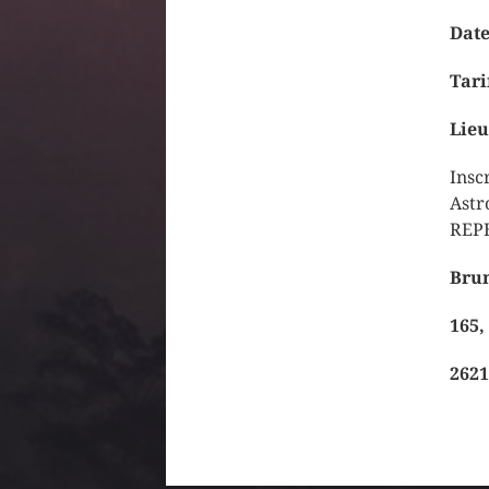
Date
Tari
Lieu
Insc
Astr
REPE
Bru
165,
2621