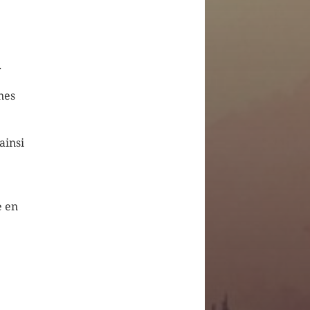
.
nes
ainsi
e en