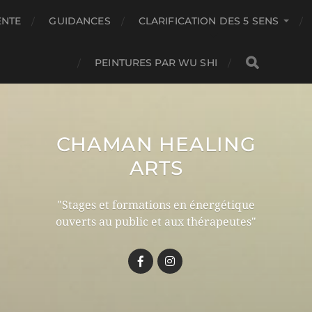
ENTE
GUIDANCES
CLARIFICATION DES 5 SENS
PEINTURES PAR WU SHI
CHAMAN HEALING
ARTS
"Stages et formations en énergétique
ouverts au public et aux thérapeutes"