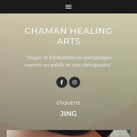
CHAMAN HEALING
ARTS
"Stages et formations en énergétique
ouverts au public et aux thérapeutes"
ÉTIQUETTE
JING