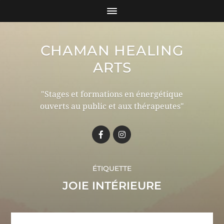
CHAMAN HEALING
ARTS
"Stages et formations en énergétique
ouverts au public et aux thérapeutes"
ÉTIQUETTE
JOIE INTÉRIEURE