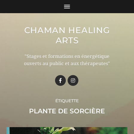
CHAMAN HEALING
ARTS
"Stages et formations en énergétique
ouverts au public et aux thérapeutes"
ÉTIQUETTE
PLANTE DE SORCIÈRE