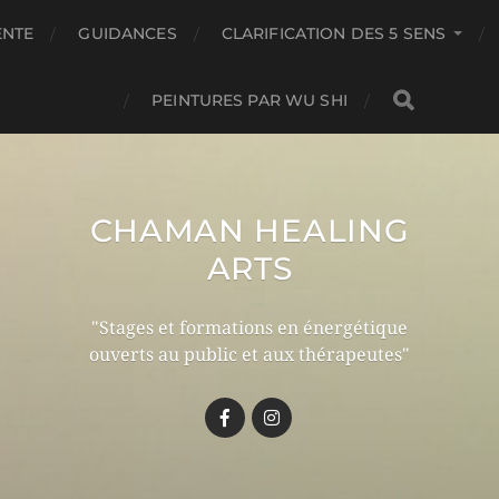
ENTE
GUIDANCES
CLARIFICATION DES 5 SENS
PEINTURES PAR WU SHI
CHAMAN HEALING
ARTS
"Stages et formations en énergétique
ouverts au public et aux thérapeutes"