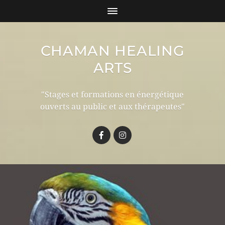
CHAMAN HEALING
ARTS
"Stages et formations en énergétique
ouverts au public et aux thérapeutes"