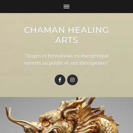
CHAMAN HEALING
ARTS
"Stages et formations en énergétique
ouverts au public et aux thérapeutes"