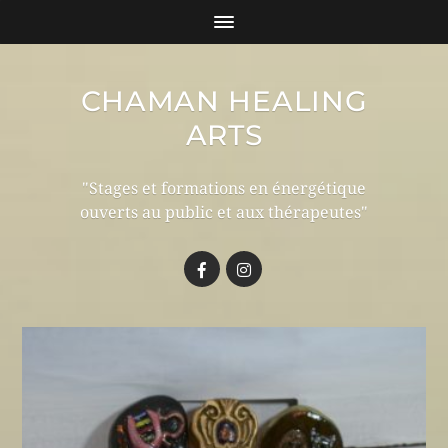
CHAMAN HEALING
ARTS
"Stages et formations en énergétique
ouverts au public et aux thérapeutes"