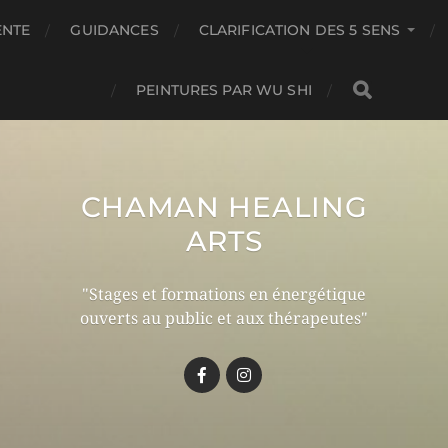
ENTE
GUIDANCES
CLARIFICATION DES 5 SENS
PEINTURES PAR WU SHI
CHAMAN HEALING
ARTS
"Stages et formations en énergétique
ouverts au public et aux thérapeutes"