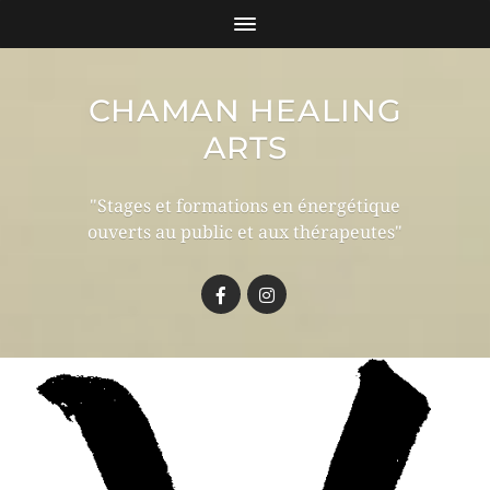
CHAMAN HEALING
ARTS
"Stages et formations en énergétique
ouverts au public et aux thérapeutes"